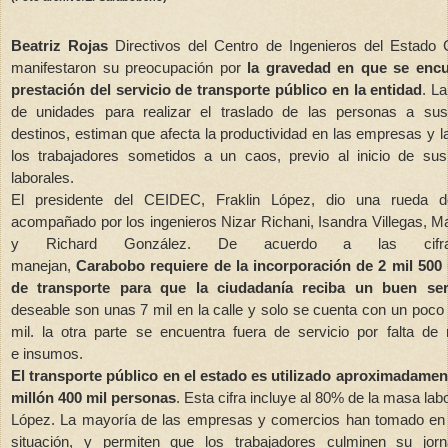
Beatriz Rojas
Directivos del Centro de Ingenieros del Estado 
manifestaron su preocupación por
la gravedad en que se encu
prestación del servicio de transporte público en la entidad
. L
de unidades para realizar el traslado de las personas a sus 
destinos, estiman que afecta la productividad en las empresas y l
los trabajadores sometidos a un caos, previo al inicio de sus
laborales.
El presidente del CEIDEC, Fraklin López, dio una rueda 
acompañado por los ingenieros Nizar Richani, Isandra Villegas, Ma
y Richard González. De acuerdo a las cifr
manejan,
Carabobo requiere de la incorporación de 2 mil 500
de transporte para que la ciudadanía reciba un buen ser
deseable son unas 7 mil en la calle y solo se cuenta con un poc
mil. la otra parte se encuentra fuera de servicio por falta de
e insumos.
El transporte público en el estado es utilizado aproximadamen
millón 400 mil personas
. Esta cifra incluye al 80% de la masa labor
López. La mayoría de las empresas y comercios han tomado en 
situación, y permiten que los trabajadores culminen su jo